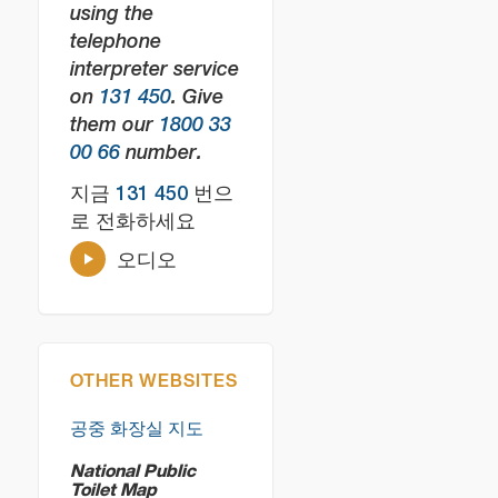
using the
telephone
interpreter service
on
131 450
. Give
them our
1800 33
00 66
number.
지금
131 450
번으
로 전화하세요
오디오
OTHER WEBSITES
공중 화장실 지도
National Public
Toilet Map