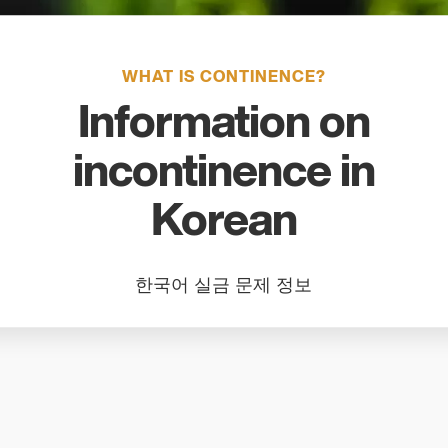
search
result.
Touch
WHAT IS CONTINENCE?
device
users
Information on
can
use
incontinence in
touch
and
Korean
swipe
gestures
한국어 실금 문제 정보