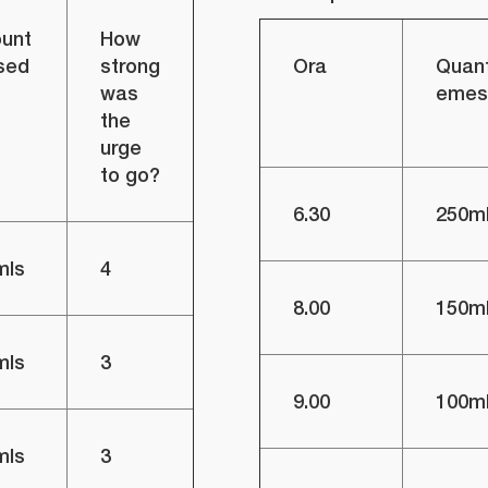
unt
How
sed
strong
Ora
Quant
was
emes
the
urge
to go?
6.30
250m
mls
4
8.00
150m
mls
3
9.00
100m
mls
3