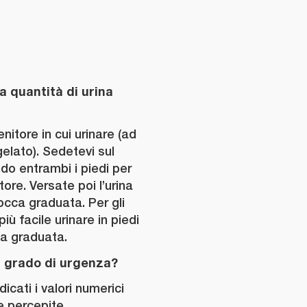
a quantità di urina
itore in cui urinare (ad
gelato). Sedetevi sul
do entrambi i piedi per
tore. Versate poi l’urina
occa graduata. Per gli
ù facile urinare in piedi
ca graduata.
l grado di urgenza?
icati i valori numerici
he percepite.