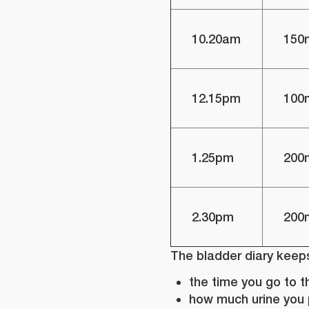
10.20am
150
12.15pm
100
1.25pm
200
2.30pm
200
The bladder diary keeps
the time you go to th
how much urine you 