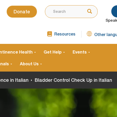
SEARCH
Use
Search
Donate
the
Speak
up
and
Resources
down
Other lang
TOP
arrows
NAVIGATION
SECOND
to
ntinence Health
Get Help
Events
select
a
onals
About Us
result.
Press
nce in Italian
Bladder Control Check Up in Italian
enter
to
go
to
the
selected