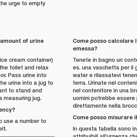
 the urge to empty
amount of urine
Come posso calcolare l
emessa?
 ice cream container)
Tenete in bagno un conten
 the toilet and relax
es. una vaschetta per il 
or. Pass urine into
water e rilassatevi tenen
he urine into a jug to
terra. Urinate nel conteni
nt to stand and
nel contenitore in una br
 a measuring jug.
uomini potrebbe essere pi
direttamente nella broc
ency?
Come posso misurare i
o use a number to
lt.
In questa tabella sono ind
attribuibili all’urgenza c