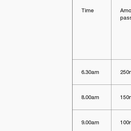
Time
Amo
pas
6.30am
250
8.00am
150
9.00am
100