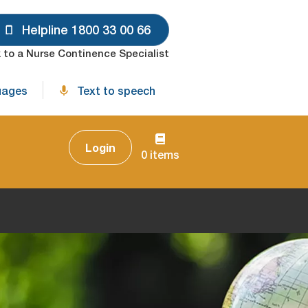
Helpline 1800 33 00 66
 to a Nurse Continence Specialist
uages
Text to speech
Login
0 items