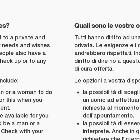
es?
Quali sono le vostre 
t to a private and
Tutti hanno diritto ad un
r needs and wishes
privata. Le esigenze e i 
eople also have a
andrebbero rispettati. In
 check up or to any
diritto di dire no a quest
di cura offerta.
nclude:
Le opzioni a vostra disp
an or a woman to do
la possibilità di sceg
or this when you
un uomo ad effettuare
ent.
richiesta al momento
e available for you.
dell’appuntamento.
d be a man or a
la possibilità di esser
 Check with your
interprete. Anche in
richiedere che l’inte