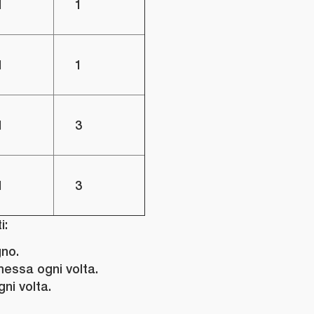
l
1
l
1
l
3
l
3
i:
gno.
messa ogni volta.
ni volta.