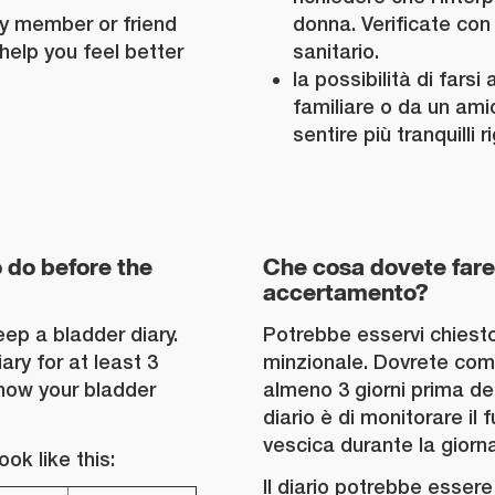
ly member or friend
donna. Verificate con 
 help you feel better
sanitario.
la possibilità di far
familiare o da un ami
sentire più tranquilli r
 do before the
Che cosa dovete fare 
accertamento?
ep a bladder diary.
Potrebbe esservi chiesto
ary for at least 3
minzionale. Dovrete comp
 how your bladder
almeno 3 giorni prima del
diario è di monitorare il
vescica durante la giorn
ok like this:
Il diario potrebbe essere