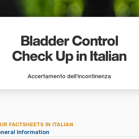
search
result.
Touch
device
users
Bladder Control
can
use
Check Up in Italian
touch
and
swipe
Accertamento dell’incontinenza
gestures
R FACTSHEETS IN ITALIAN
eneral Information