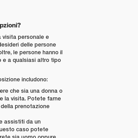
opzioni?
a visita personale e
desideri delle persone
oltre, le persone hanno il
o e a qualsiasi altro tipo
osizione includono:
liere che sia una donna o
 la visita. Potete farne
 della prenotazione
e assistiti da un
 questo caso potete
rprete sia uomo oppure