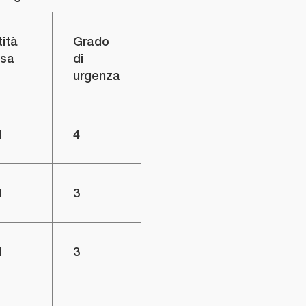
ità
Grado
sa
di
urgenza
l
4
l
3
l
3