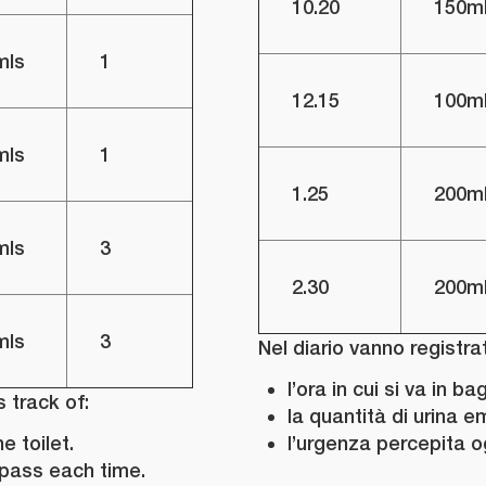
10.20
150m
mls
1
12.15
100m
mls
1
1.25
200m
mls
3
2.30
200m
mls
3
Nel diario vanno registrat
l’ora in cui si va in ba
 track of:
la quantità di urina e
e toilet.
l’urgenza percepita og
pass each time.