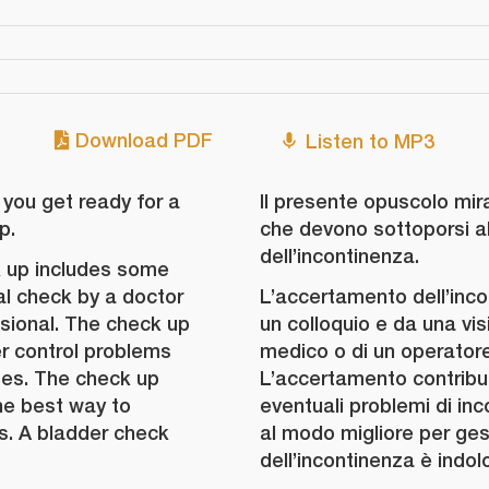
Download PDF
Listen to MP3
 you get ready for a
Il presente opuscolo mir
p.
che devono sottoporsi a
dell’incontinenza.
k up includes some
al check by a doctor
L’accertamento dell’inco
ssional. The check up
un colloquio e da una vis
er control problems
medico o di un operatore
ses. The check up
L’accertamento contribui
he best way to
eventuali problemi di inc
. A bladder check
al modo migliore per ges
dell’incontinenza è indol