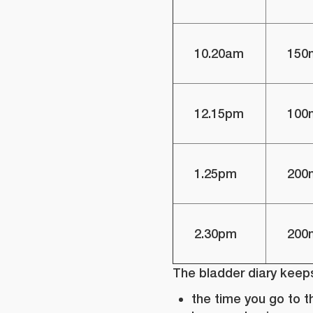
10.20am
150
12.15pm
100
1.25pm
200
2.30pm
200
The bladder diary keeps
the time you go to th