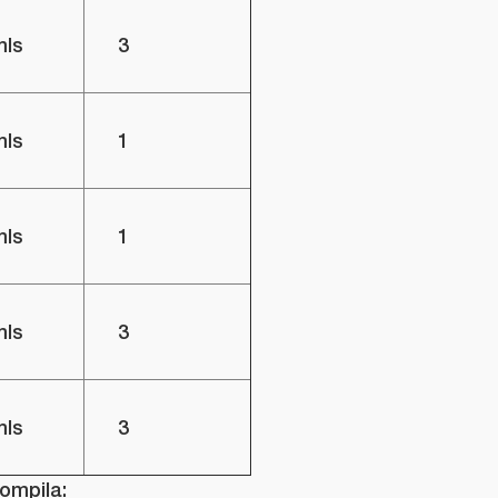
mls
3
mls
1
mls
1
mls
3
mls
3
ompila: