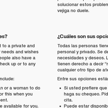
solucionar estos proble
vejiga no duele.
es?
¿Cuáles son sus opci
t to a private and
Todas las personas tie
r needs and wishes
personal y privado. Se 
eople also have a
necesidades y deseos. 
 check up or to any
tienen derecho a decir “
cualquier otro tipo de at
nclude:
Entre sus opciones está
an or a woman to do
Si usted prefiere qu
or this when you
haga su chequeo. Píd
ent.
cita.
e available for you.
Puede estar disponibl