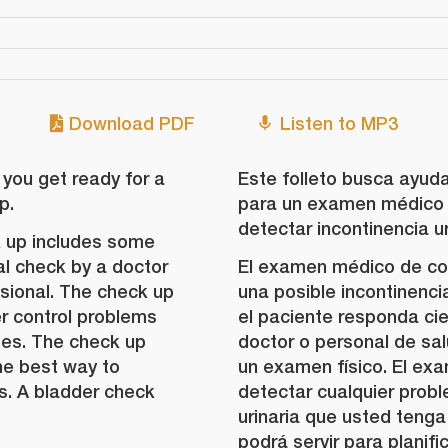
Download PDF
Listen to MP3
 you get ready for a
Este folleto busca ayuda
p.
para un examen médico d
detectar incontinencia ur
k up includes some
al check by a doctor
El examen médico de cont
ssional. The check up
una posible incontinenci
er control problems
el paciente responda ci
ses. The check up
doctor o personal de sal
he best way to
un examen físico. El ex
. A bladder check
detectar cualquier prob
urinaria que usted teng
podrá servir para planif