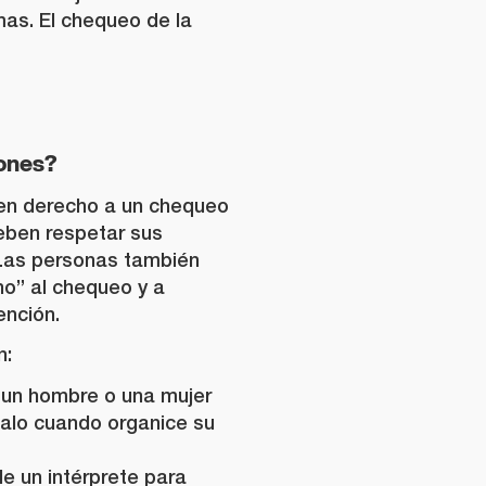
mas. El chequeo de la
ones?
nen derecho a un chequeo
deben respetar sus
Las personas también
no” al chequeo y a
ención.
n:
e un hombre o una mujer
alo cuando organice su
e un intérprete para