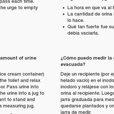
pass each time.
 the urge to empty
La hora en que va al 
La cantidad de orina
lo hace.
Qué tan fuerte fue s
debía vaciarla.
amount of urine
¿Cómo puedo medir la 
evacuada?
 ice cream container)
Deje un recipiente (por 
 the toilet and relax
helado vacío) en el inod
or. Pass urine into
inodoro y relájese con lo
he urine into a jug to
orina al recipiente. Lueg
nt to stand and
jarra graduada para med
 a measuring jug.
quedarse plantados y or
jarra de medir.