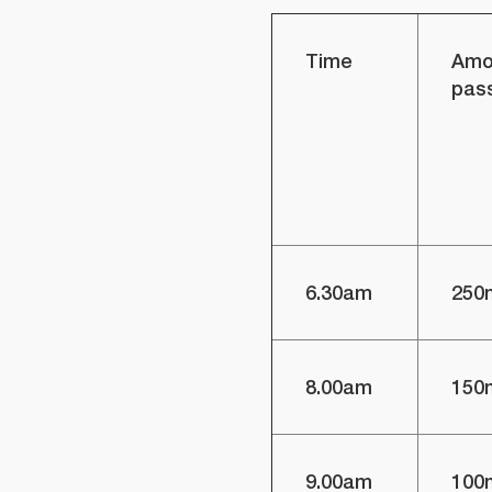
Time
Amo
pas
6.30am
250
8.00am
150
9.00am
100