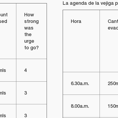
La agenda de la vejiga p
unt
How
sed
strong
Hora
Cant
was
eva
the
urge
to go?
mls
4
6.30a.m.
250
mls
3
8.00a.m.
150
mls
3