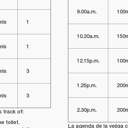
9.00a.m.
100
mls
1
10.20a.m.
150
mls
1
12.15p.m.
100
mls
3
1.25p.m.
200
mls
3
2.30p.m.
200
 track of:
e toilet.
La agenda de la vejiga c