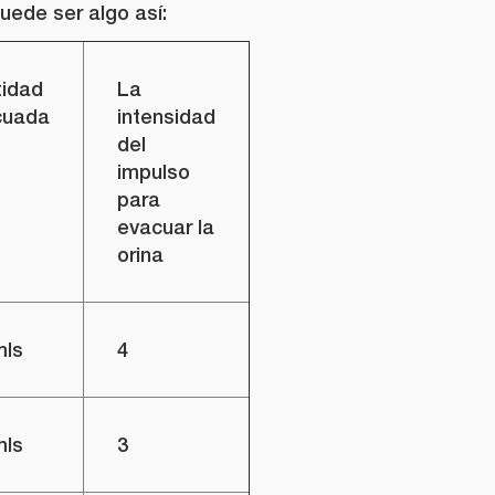
uede ser algo así:
idad
La
cuada
intensidad
del
impulso
para
evacuar la
orina
mls
4
mls
3