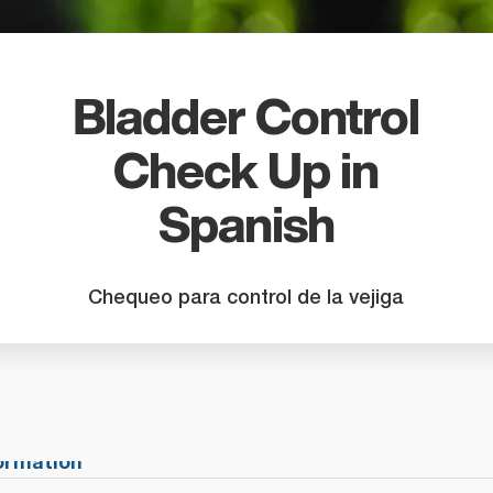
search
result.
Touch
device
Bladder Control
users
can
Check Up in
use
touch
Spanish
and
swipe
gestures
Chequeo para control de la vejiga
formation