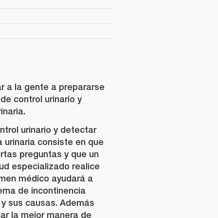
r a la gente a prepararse
e control urinario y
inaria.
rol urinario y detectar
a urinaria consiste en que
ertas preguntas y que un
ud especializado realice
amen médico ayudará a
lema de incontinencia
a y sus causas. Además
icar la mejor manera de