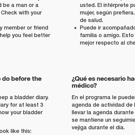
d be a man or a
usted. El intérprete 
 Check with your
mujer, según prefiera
de salud.
ly member or friend
Puede ir acompañado
 help you feel better
familia o amigo. Esto
mejor respecto al ch
 do before the
¿Qué es necesario ha
médico?
ep a bladder diary.
En el programa le pueden
ary for at least 3
agenda de actividad de l
 how your bladder
llevar la agenda durante
se mantiene un seguimie
vejiga durante el día.
ok like this: