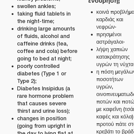
ενούρηση;
swollen ankles;
κοινά προβλήμ
taking fluid tablets in
καρδιάς και
the night-time;
νεφρών·
drinking large amounts
πρησμένοι
of fluids, alcohol and
αστράγαλοι·
caffeine drinks (tea,
λήψη χαπιών
coffee and cola) before
κατακράτησης
going to bed at night;
υγρών τη νύχτα
poorly controlled
η πόση μεγάλω
diabetes (Type 1 or
ποσοτήτων
Type 2);
υγρών,
Diabetes Insipidus (a
οινοπνευματω
rare hormone problem
ποτών και ποτ
that causes severe
με καφεΐνη (τσάι
thirst and urine loss);
καφές και κόλα)
changes in position
προτού πάτε στ
(going from upright in
κρεβάτι το βράδ
the day to lying flat at