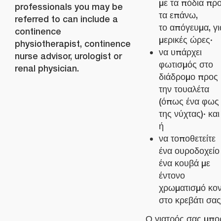
με τα πόδια πρ
professionals you may be
τα επάνω,
referred to can include a
το απόγευμα, γι
continence
μερικές ώρες·
physiotherapist, continence
να υπάρχει
nurse advisor, urologist or
φωτισμός στο
renal physician.
διάδρομο προς
την τουαλέτα
(όπως ένα φως
της νύχτας)· και
ή
να τοποθετείτε
ένα ουροδοχείο
ένα κουβά με
έντονο
χρωματισμό κο
στο κρεβάτι σας
Ο γιατρός σας μπο