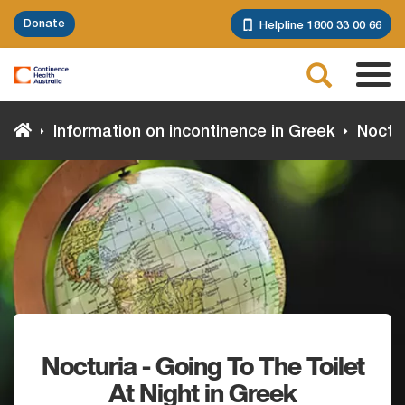
Skip
Donate
Helpline 1800 33 00 66
to
main
Search
content
Tog
navi
Information on incontinence in Greek
Noctur
Nocturia - Going To The Toilet
At Night in Greek