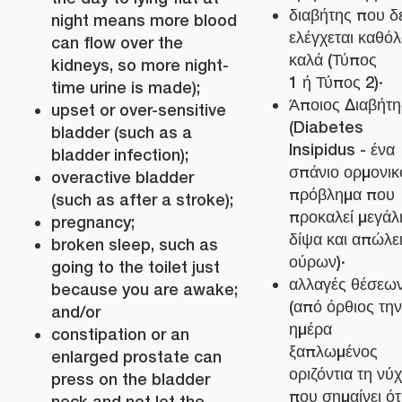
διαβήτης που δ
night means more blood
ελέγχεται καθό
can flow over the
καλά (Τύπος
kidneys, so more night-
1 ή Τύπος 2)·
time urine is made);
Άποιος Διαβήτη
upset or over-sensitive
(Diabetes
bladder (such as a
Insipidus - ένα
bladder infection);
σπάνιο ορμονικ
overactive bladder
πρόβλημα που
(such as after a stroke);
προκαλεί μεγάλ
pregnancy;
δίψα και απώλε
broken sleep, such as
ούρων)·
going to the toilet just
αλλαγές θέσεω
because you are awake;
(από όρθιος την
and/or
ημέρα
constipation or an
ξαπλωμένος
enlarged prostate can
οριζόντια τη νύ
press on the bladder
που σημαίνει ότ
neck and not let the