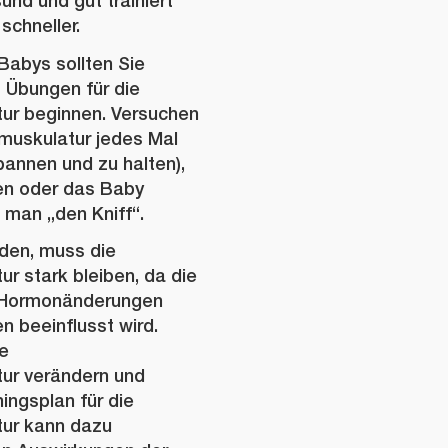
nd und gut trainiert
schneller.
Babys sollten Sie
 Übungen für die
r beginnen. Versuchen
muskulatur jedes Mal
pannen und zu halten),
sen oder das Baby
 man „den Kniff“.
den, muss die
 stark bleiben, da die
h Hormonänderungen
 beeinflusst wird.
e
r verändern und
ingsplan für die
ur kann dazu