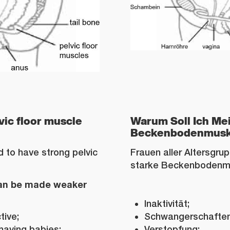
vic floor muscle
Warum Soll Ich Me
Beckenbodenmusku
 to have strong pelvic
Frauen aller Altersgru
starke Beckenbodenmu
can be made weaker
Inaktivität;
tive;
Schwangerschaften
having babies;
Verstopfung;