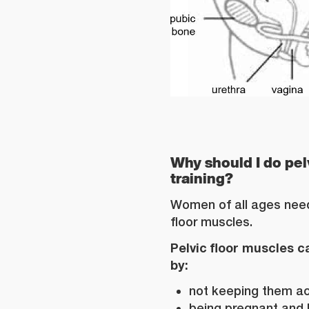
Why
should I do pel
training?
Women of all ages need
floor muscles.
Pelvic floor muscles 
by:
not keeping them ac
being pregnant and 