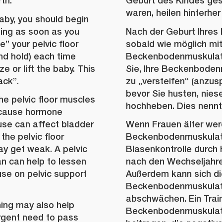
th.
Geburt des Kindes gesu
waren, heilen hinterher 
baby, you should begin
ining as soon as you
Nach der Geburt Ihres 
e” your pelvic floor
sobald wie möglich mit
d hold) each time
Beckenbodenmuskulatu
 or lift the baby. This
Sie, Ihre Beckenboden
ack”.
zu „versteifen“ (anzus
bevor Sie husten, nie
e pelvic floor muscles
hochheben. Dies nennt
ecause hormone
se can affect bladder
Wenn Frauen älter wer
 the pelvic floor
Beckenbodenmuskulatur
y get weak. A pelvic
Blasenkontrolle durc
an can help to lessen
nach den Wechseljahren
se on pelvic support
Außerdem kann sich di
Beckenbodenmuskulatu
abschwächen. Ein Train
ning may also help
Beckenbodenmuskulat
gent need to pass