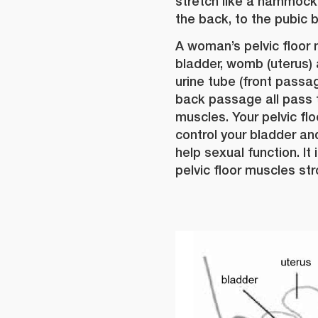
stretch like a hammock 
the back, to the pubic b
A woman’s pelvic floor
bladder, womb (uterus) 
urine tube (front passa
back passage all pass t
muscles. Your pelvic fl
control your bladder an
help sexual function. It 
pelvic floor muscles str