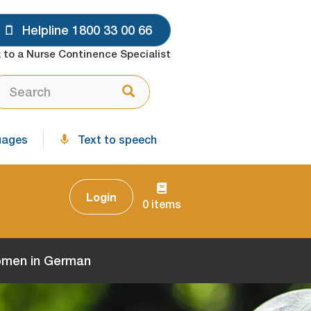
Helpline 1800 33 00 66
 to a Nurse Continence Specialist
ARCH
Search
uages
Text to speech
Login
0 items
Women in German