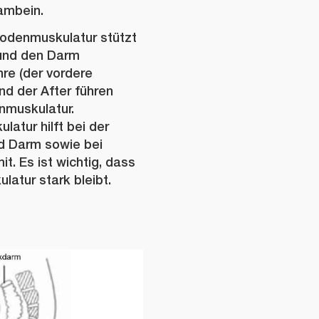
ambein.
odenmuskulatur stützt
 und den Darm
hre (der vordere
nd der After führen
nmuskulatur.
atur hilft bei der
nd Darm sowie bei
t. Es ist wichtig, dass
atur stark bleibt.