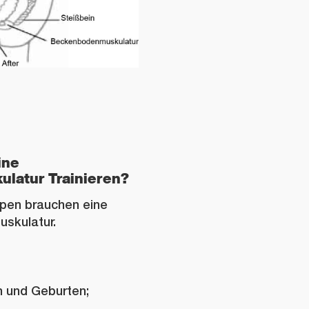
ine
latur Trainieren?
ppen brauchen eine
skulatur.
 und Geburten;