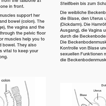
from the tailbone at
Steißbein bis zum Sch
one in front.
Die weibliche Beckenb
 muscles support her
die Blase, den Uterus
and bowel (colon). The
(Dickdarm). Die Harnrö
ge), the vagina and the
Ausgang), die Vagina u
hrough the pelvic floor
durch die Beckenbode
oor muscles help you to
Die Beckenbodenmuskul
d bowel. They also
Kontrolle von Blase u
is vital to keep your
sexuellen Funktionen mi
ong.
die Beckenbodenmuskul