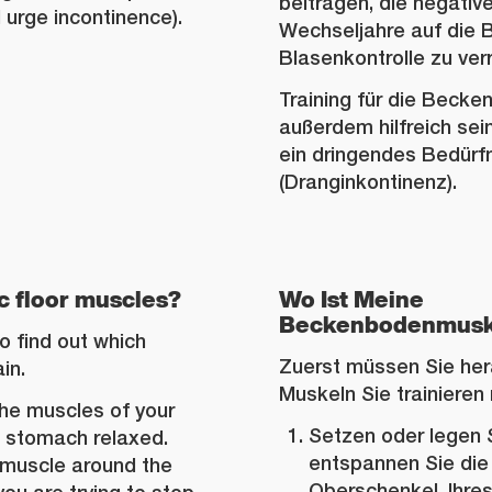
beitragen, die negati
 urge incontinence).
Wechseljahre auf die 
Blasenkontrolle zu verr
Training für die Beck
außerdem hilfreich sein
ein dringendes Bedürfn
(Dranginkontinenz).
c floor muscles?
Wo Ist Meine
Beckenbodenmusk
to find out which
Zuerst müssen Sie her
in.
Muskeln Sie trainieren
 the muscles of your
Setzen oder legen S
d stomach relaxed.
entspannen Sie die 
 muscle around the
Oberschenkel, Ihre