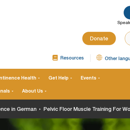
Speak
SE
Donate
Resources
Other lang
TOP
NAVIGATION
SECOND
ntinence Health
Get Help
Events
onals
About Us
nence in German
Pelvic Floor Muscle Training For 