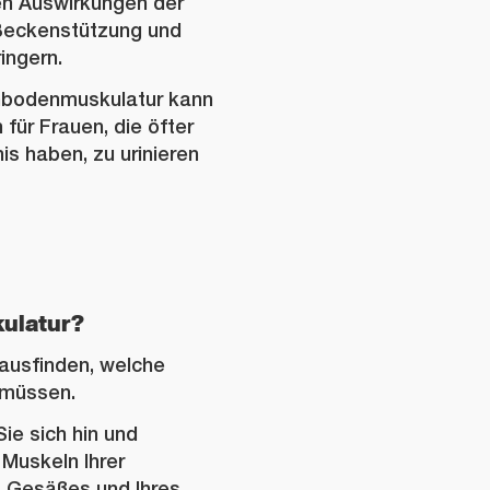
ven Auswirkungen der
Beckenstützung und
ingern.
enbodenmuskulatur kann
 für Frauen, die öfter
is haben, zu urinieren
ulatur?
ausfinden, welche
 müssen.
ie sich hin und
Muskeln Ihrer
s Gesäßes und Ihres