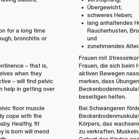
Übergewicht;
schweres Heben;
lang anhaltendes H
n for a long time
Raucherhusten, Bro
ugh, bronchitis or
und
zunehmendes Alter.
Frauen mit Stressinkon
tinence – that is,
Frauen, die sich beim 
lves when they
aktiven Bewegen nass
ive – will find pelvic
merken, dass Übungen 
n help in getting over
Beckenbodenmuskulat
beseitigen helfen.
lvic floor muscle
Bei Schwangeren förd
ody cope with the
Beckenbodenmuskulatu
by. Healthy, fit
Körpers, das wachsen
y is born will mend
zu verkraften. Muskeln,