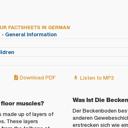
R FACTSHEETS IN GERMAN
 - General Information
ildren
Download PDF
Listen to MP3
Was Ist Die Beck
 floor muscles?
Der Beckenboden best
is made up of layers of
anderen Gewebeschich
es. These layers
erstrecken sich wie e