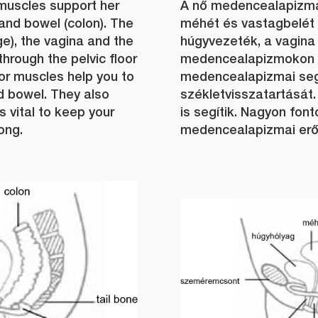
 muscles support her
A nő medencealapizmai
and bowel (colon). The
méhét és vastagbelét 
ge), the vagina and the
húgyvezeték, a vagina 
hrough the pelvic floor
medencealapizmokon k
oor muscles help you to
medencealapizmai segít
d bowel. They also
székletvisszatartását
is vital to keep your
is segítik. Nagyon font
ong.
medencealapizmai erő