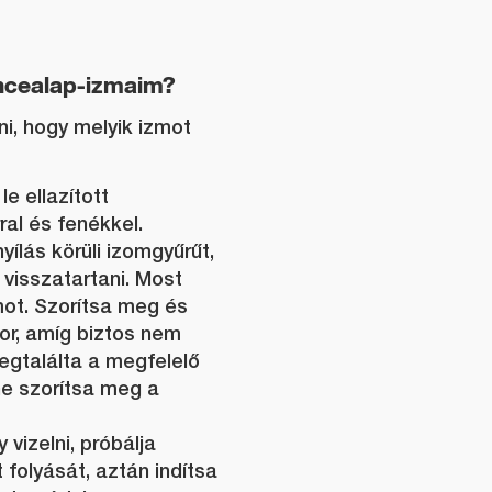
ncealap-izmaim?
ni, hogy melyik izmot
le ellazított
al és fenékkel.
yílás körüli izomgyűrűt,
visszatartani. Most
zmot. Szorítsa meg és
zor, amíg biztos nem
egtalálta a megfelelő
ne szorítsa meg a
vizelni, próbálja
t folyását, aztán indítsa