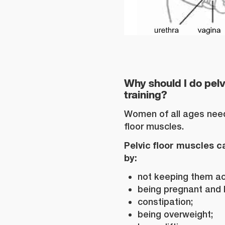
Why should I do pelv
training?
Women of all ages need
floor muscles.
Pelvic floor muscles 
by:
not keeping them ac
being pregnant and 
constipation;
being overweight;