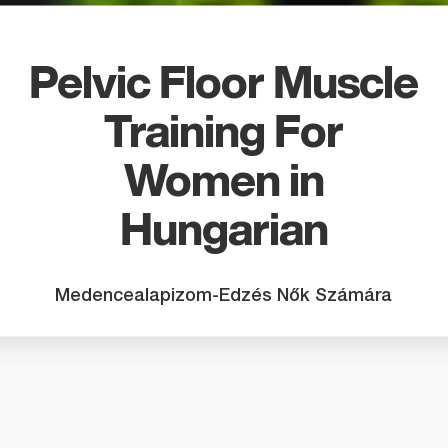
search
result.
Touch
Pelvic Floor Muscle
device
users
Training For
can
use
Women in
touch
and
Hungarian
swipe
gestures
Medencealapizom-Edzés Nők Számára