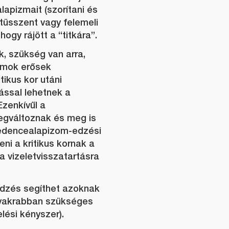
lapizmait (szorítani és
 tüsszent vagy felemeli
 hogy rájött a “titkára”.
, szükség van arra,
zmok erősek
tikus kor utáni
ssal lehetnek a
Ezenkívűl a
gváltoznak és meg is
edencealapizom-edzési
ni a kritikus kornak a
vizeletvisszatartásra
dzés segíthet azoknak
gyakrabban szükséges
elési kényszer).