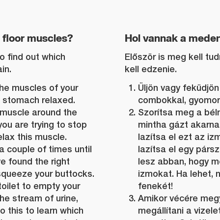
 floor muscles?
Hol vannak a mede
to find out which
Először is meg kell tud
in.
kell edzenie.
 the muscles of your
Üljön vagy feküdjön 
d stomach relaxed.
combokkal, gyomorr
 muscle around the
Szorítsa meg a béln
ou are trying to stop
mintha gázt akarna 
lax this muscle.
lazítsa el ezt az i
 couple of times until
lazítsa el egy párs
e found the right
lesz abban, hogy m
 squeeze your buttocks.
izmokat. Ha lehet, 
toilet to empty your
fenekét!
the stream of urine,
Amikor vécére megy 
Do this to learn which
megállítani a vizele