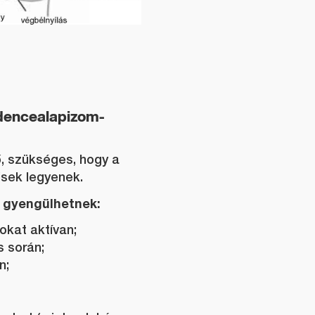
dencealapizom-
ő, szükséges, hogy a
sek legyenek.
 gyengülhetnek:
okat aktívan;
s során;
n;