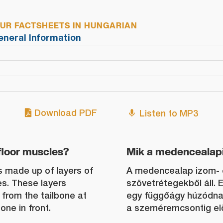
R FACTSHEETS IN HUNGARIAN
eneral Information
Download PDF
Listen to MP3
floor muscles?
Mik a medencealap
is made up of layers of
A medencealap izom-
es. These layers
szövetrétegekből áll. 
from the tailbone at
egy függőágy húzódnak
one in front.
a szeméremcsontig elö