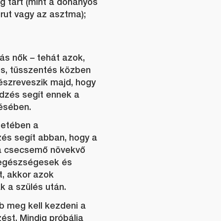
g tart (mint a dohányos
rut vagy az asztma);
ás nők – tehát azok,
és, tüsszentés közben
észreveszik majd, hogy
zés segít ennek a
ésében.
setében a
s segít abban, hogy a
a csecsemő növekvő
 egészségesek és
t, akkor azok
 a szülés után.
b meg kell kezdeni a
st. Mindig próbálja