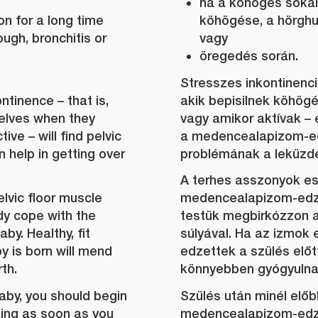
ha a köhögés sokái
n for a long time
köhögése, a hörghu
ugh, bronchitis or
vagy
öregedés során.
Stresszes inkontinenci
tinence – that is,
akik bepisilnek köhög
lves when they
vagy amikor aktívak – 
ive – will find pelvic
a medencealapizom-ed
n help in getting over
problémának a leküzd
A terhes asszonyok e
lvic floor muscle
medencealapizom-edzé
ody cope with the
testük megbirkózzon 
by. Healthy, fit
súlyával. Ha az izmok
y is born will mend
edzettek a szülés előt
th.
könnyebben gyógyulnak
baby, you should begin
Szülés után minél előb
ining as soon as you
medencealapizom-edzé