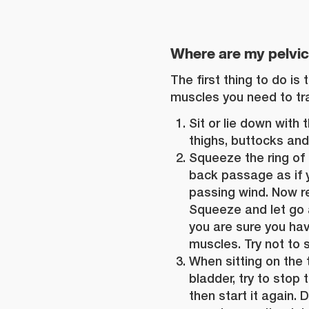
Where are my pelvic
The first thing to do is 
muscles you need to tra
Sit or lie down with
thighs, buttocks an
Squeeze the ring of
back passage as if y
passing wind. Now re
Squeeze and let go a
you are sure you hav
muscles. Try not to
When sitting on the 
bladder, try to stop 
then start it again. 