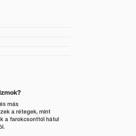
izmok?
 és más
Ezek a rétegek, mint
 a farokcsonttól hátul
l.