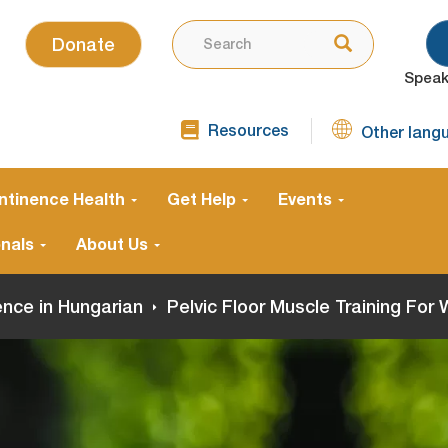
SEARCH
Use
Search
Donate
the
Speak
up
and
Resources
down
Other lang
TOP
arrows
NAVIGATION
SECOND
to
ntinence Health
Get Help
Events
select
a
onals
About Us
result.
Press
ence in Hungarian
Pelvic Floor Muscle Training For
enter
to
go
to
the
selected