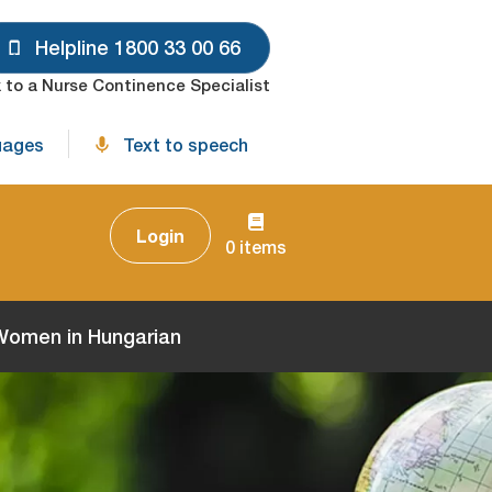
Helpline 1800 33 00 66
 to a Nurse Continence Specialist
uages
Text to speech
Login
0 items
 Women in Hungarian