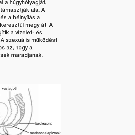
 a húgyhólyagját,
támasztják alá. A
és a bélnyílás a
eresztül megy át. A
ik a vizelet- és
. A szexuális műkődést
os az, hogy a
sek maradjanak.