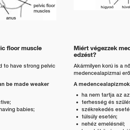
ic floor muscle
Miért végezzek me
edzést?
 to have strong pelvic
Akármilyen korú is a n
medencealapizmai erő
can be made weaker
A medencealapizmok
ha nem tartja az az
tive;
terhesség és szülé
having babies;
székrekedés eseté
túlsúly esetén;
nehéz emelésnél;