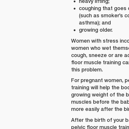
heavy lifting;
coughing that goes o
(such as smoker’s co
asthma); and
growing older.
Women with stress incon
women who wet themse
cough, sneeze or are act
floor muscle training ca
this problem.
For pregnant women, pe
training will help the b
growing weight of the ba
muscles before the bab
more easily after the bir
After the birth of your 
pelvic floor muscle tra