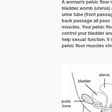
A woman’s pelvic floor
bladder, womb (uterus) 
urine tube (front passa
back passage all pass t
muscles. Your pelvic fl
control your bladder an
help sexual function. It 
pelvic floor muscles str