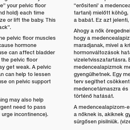
e” your pelvic floor
“erősiteni’ a medencea
d hold) each time
tartani) mielőtt köhög,
 or lift the baby. This
a babát. Ez azt jelenti,
ack”.
Ahogy a nők öregednek
e pelvic floor muscles
hogy a medencealapi
ecause hormone
maradjanak, mivel a kri
se can affect bladder
hormonváltozások hatá
 the pelvic floor
vizeletvisszatartásra. 
y get weak. A pelvic
medencealapizmok me
an can help to lessen
gyengülhetnek. Egy m
se on pelvic support
terv segíthet csökkente
medencetámaszra és a 
történő hatását.
ning may also help
gent need to pass
A medencealapizom-e
 urge incontinence).
a nőknek is, akiknek 
sürgősen pisilniük. (viz