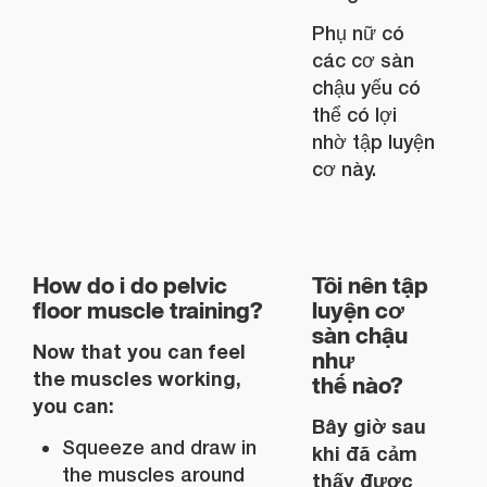
Phụ nữ có
các cơ sàn
chậu yếu có
thể có lợi
nhờ tập luyện
cơ này.
How do i do pelvic
Tôi nên tập
floor muscle training?
luyện cơ
sàn chậu
Now that you can feel
như
the muscles working,
thế nào?
you can:
Bây giờ sau
Squeeze and draw in
khi đã cảm
the muscles around
thấy được