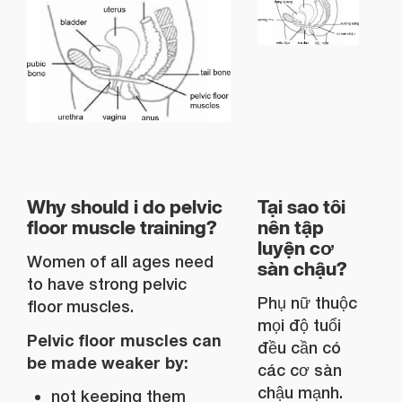
Why should i do pelvic
Tại sao tôi
floor muscle training?
nên tập
luyện cơ
Women of all ages need
sàn chậu?
to have strong pelvic
Phụ nữ thuộc
floor muscles.
mọi độ tuổi
Pelvic floor muscles can
đều cần có
be made weaker by:
các cơ sàn
chậu mạnh.
not keeping them