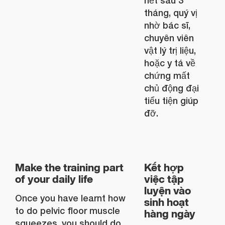
hết sau 3
tháng, quý vị
nhờ bác sĩ,
chuyên viên
vật lý trị liệu,
hoặc y tá về
chứng mất
chủ động đại
tiểu tiện giúp
đỡ.
Make the training part
Kết hợp
of your daily life
việc tập
luyện vào
Once you have learnt how
sinh hoạt
to do pelvic floor muscle
hàng ngày
squeezes, you should do