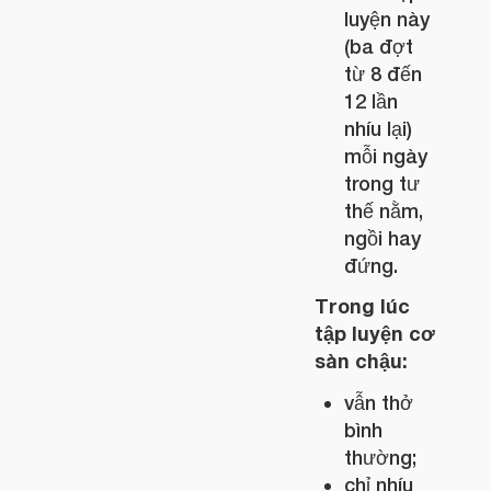
luyện này
(ba đợt
từ 8 đến
12 lần
nhíu lại)
mỗi ngày
trong tư
thế nằm,
ngồi hay
đứng.
Trong lúc
tập luyện cơ
sàn chậu:
vẫn thở
bình
thường;
chỉ nhíu