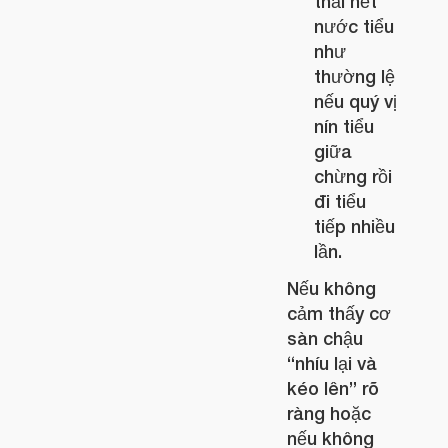
thải hết
nước tiểu
như
thường lệ
nếu quý vị
nín tiểu
giữa
chừng rồi
đi tiểu
tiếp nhiều
lần.
Nếu không
cảm thấy cơ
sàn chậu
“nhíu lại và
kéo lên” rõ
ràng hoặc
nếu không