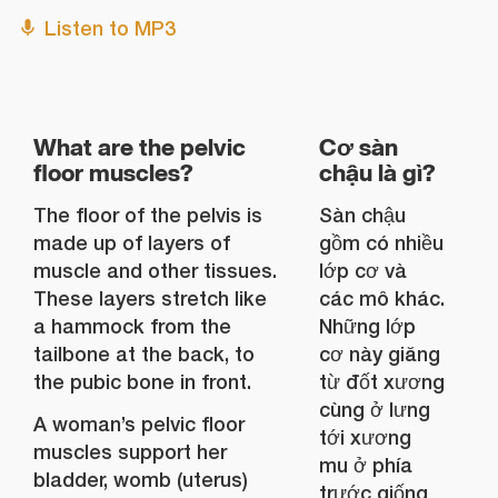
Listen to MP3
What are the pelvic
Cơ sàn
floor muscles?
chậu là gì?
The floor of the pelvis is
Sàn chậu
made up of layers of
gồm có nhiều
muscle and other tissues.
lớp cơ và
These layers stretch like
các mô khác.
a hammock from the
Những lớp
tailbone at the back, to
cơ này giăng
the pubic bone in front.
từ đốt xương
cùng ở lưng
A woman’s pelvic floor
tới xương
muscles support her
mu ở phía
bladder, womb (uterus)
trước giống