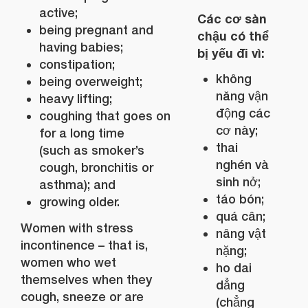
active;
Các cơ sàn
being pregnant and
chậu có thể
having babies;
bị yếu đi vì:
constipation;
không
being overweight;
năng vận
heavy lifting;
động các
coughing that goes on
cơ này;
for a long time
thai
(such as smoker’s
nghén và
cough, bronchitis or
sinh nở;
asthma); and
táo bón;
growing older.
quá cân;
Women with stress
nâng vật
incontinence – that is,
nặng;
women who wet
ho dai
themselves when they
dẳng
cough, sneeze or are
(chẳng