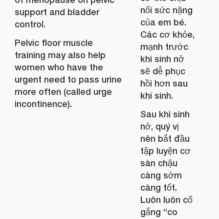
nổi sức nặng
support and bladder
của em bé.
control.
Các cơ khỏe,
Pelvic floor muscle
mạnh trước
training may also help
khi sinh nở
women who have the
sẽ dễ phục
urgent need to pass urine
hồi hơn sau
more often (called urge
khi sinh.
incontinence).
Sau khi sinh
nở, quý vị
nên bắt đầu
tập luyện cơ
sàn chậu
càng sớm
càng tốt.
Luôn luôn cố
gắng “co