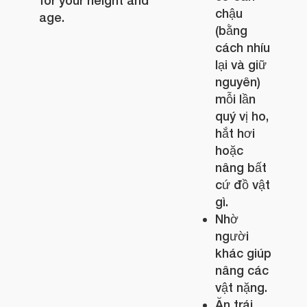
for your height and
chậu
age.
(bằng
cách nhíu
lại và giữ
nguyên)
mỗi lần
quý vị ho,
hắt hơi
hoặc
nâng bất
cứ đồ vật
gì.
Nhờ
người
khác giúp
nâng các
vật nặng.
Ăn trái