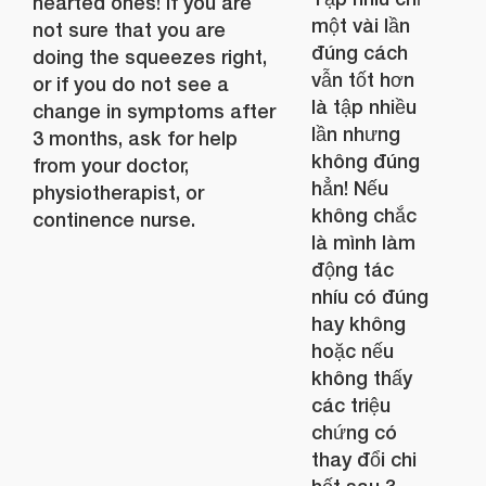
hearted ones! If you are
một vài lần
not sure that you are
đúng cách
doing the squeezes right,
vẫn tốt hơn
or if you do not see a
là tập nhiều
change in symptoms after
lần nhưng
3 months, ask for help
không đúng
from your doctor,
hẳn! Nếu
physiotherapist, or
không chắc
continence nurse.
là mình làm
động tác
nhíu có đúng
hay không
hoặc nếu
không thấy
các triệu
chứng có
thay đổi chi