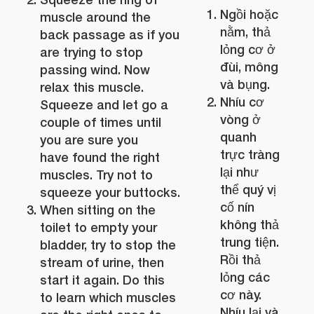
Ngồi hoặc
muscle around the
nằm, thả
back passage as if you
lỏng cơ ở
are trying to stop
đùi, mông
passing wind. Now
và bụng.
relax this muscle.
Nhíu cơ
Squeeze and let go a
vòng ở
couple of times until
quanh
you are sure you
trực tràng
have found the right
lại như
muscles. Try not to
thể quý vị
squeeze your buttocks.
cố nín
When sitting on the
không thả
toilet to empty your
trung tiện.
bladder, try to stop the
Rồi thả
stream of urine, then
lỏng các
start it again. Do this
cơ này.
to learn which muscles
Nhíu lại và