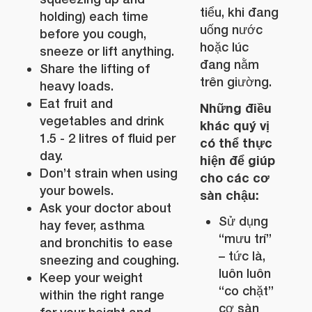
tiểu, khi đang
holding) each time
uống nước
before you cough,
hoặc lúc
sneeze or lift anything.
đang nằm
Share the lifting of
trên giường.
heavy loads.
Eat fruit and
Những điều
vegetables and drink
khác quý vị
1.5 - 2 litres of fluid per
có thể thực
day.
hiện để giúp
Don’t strain when using
cho các cơ
your bowels.
sàn chậu:
Ask your doctor about
Sử dụng
hay fever, asthma
“mưu trí”
and bronchitis to ease
– tức là,
sneezing and coughing.
luôn luôn
Keep your weight
“co chặt”
within the right range
cơ sàn