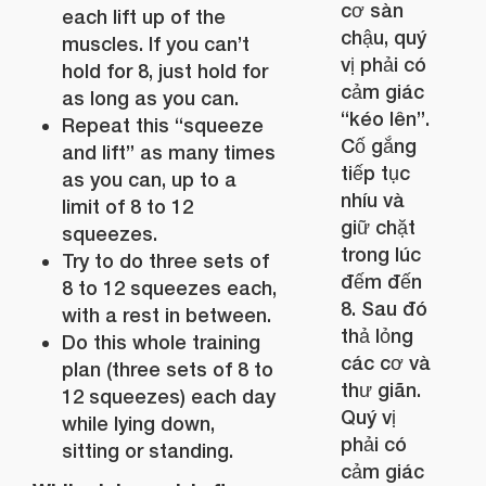
cơ sàn
each lift up of the
chậu, quý
muscles. If you can’t
vị phải có
hold for 8, just hold for
cảm giác
as long as you can.
“kéo lên”.
Repeat this “squeeze
Cố gắng
and lift” as many times
tiếp tục
as you can, up to a
nhíu và
limit of 8 to 12
giữ chặt
squeezes.
trong lúc
Try to do three sets of
đếm đến
8 to 12 squeezes each,
8. Sau đó
with a rest in between.
thả lỏng
Do this whole training
các cơ và
plan (three sets of 8 to
thư giãn.
12 squeezes) each day
Quý vị
while lying down,
phải có
sitting or standing.
cảm giác