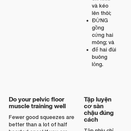
và kéo
lên thôi;
ĐỪNG
gồng
cứng hai
mông; và
để hai đùi
buông
lỏng.
Do your pelvic floor
Tập luyện
muscle training well
cơ sàn
chậu đúng
Fewer good squeezes are
cách
better than a lot of half
Tập nhíu chỉ