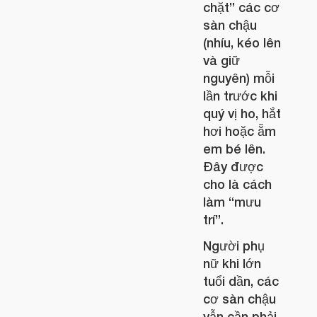
chặt” các cơ
sàn chậu
(nhíu, kéo lên
và giữ
nguyên) mỗi
lần trước khi
quý vị ho, hắt
hơi hoặc ẵm
em bé lên.
Ðây được
cho là cách
làm “mưu
trí”.
Người phụ
nữ khi lớn
tuổi dần, các
cơ sàn chậu
vẫn cần phải