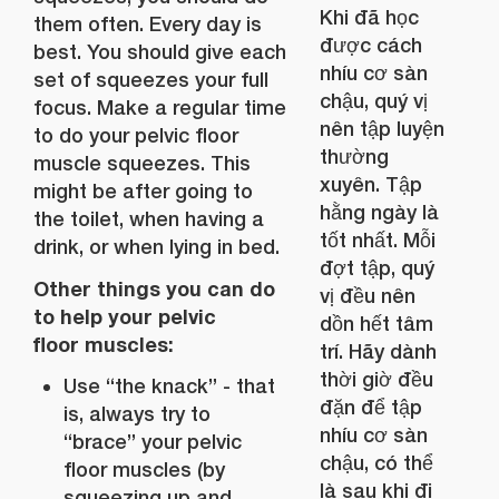
Khi đã học
them often. Every day is
được cách
best. You should give each
nhíu cơ sàn
set of squeezes your full
chậu, quý vị
focus. Make a regular time
nên tập luyện
to do your pelvic floor
thường
muscle squeezes. This
xuyên. Tập
might be after going to
hằng ngày là
the toilet, when having a
tốt nhất. Mỗi
drink, or when lying in bed.
đợt tập, quý
Other things you can do
vị đều nên
to help your pelvic
dồn hết tâm
floor muscles:
trí. Hãy dành
thời giờ đều
Use “the knack” - that
đặn để tập
is, always try to
nhíu cơ sàn
“brace” your pelvic
chậu, có thể
floor muscles (by
là sau khi đi
squeezing up and