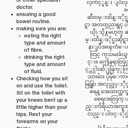
လ့က်င့္ခန္း ျပဳလ
doctor.
ခ
ensuring a good
ဆီးဝမ္းထိန္းႏိုင္မ
bowel routine.
င္ရာ အတတ္ပညာရွင္ (
making sure you are:
ယို) သို႔မဟုတ္ 
eating the right
မ္းထိန္းႏိုင္မႈဆိုင္ရ
type and amount
နာျပဳအၾကံေပ
of fibre.
တြင္ ကုသမႈခံယ
drinking the right
င္း။ ဤေနရာတြင
type and amount
င့္တင္ပါးဆံုုခြက္ႂ
of fluid.
သားမ်ား ပိုမိုေက
Checking how you sit
မြန္စြာ အလုပ္လုပ္ႏိ
on and use the toilet.
စရန္ အေထာက္အက
Sit on the toilet with
စေရးအတြက္ 
your knees bent up a
ည္းကိရိယာအကူ
little higher than your
လည္း ပါဝင္ႏိုင္
hips. Rest your
forearms on your