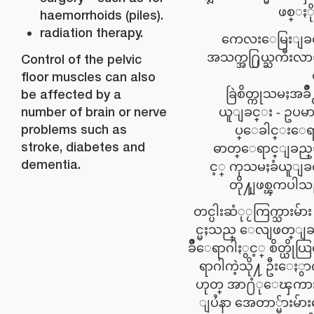
ဖစ္ႏို
haemorrhoids (piles).
radiation therapy.
ကေလးေမြးျခ
အသက္အ႐ြယ္ႀကီးလ
Control of the pelvic
floor muscles can also
be affected by a
ခြဲစိတ္ကုသမႈအခ်ိဳ
number of brain or nerve
ယူျခင္း - ဥပမာ
problems such as
ပ္ေခါင္းေရ
stroke, diabetes and
ဓာတ္ေရာင္ျခည
dementia.
င့္ ကုသမႈခံယူျခ
တို႔ျဖစ္ၾကပါသ
တင္ပါးဆံုႂကြက္သားမ်ား
င္မႈသည္ ေလျဖတ္ျခင
ခ်ိဳေရာဂါႏွင့္ စိတ္ယိ
ရာဂါကဲ့သို႔ ဦးေႏွာ
ဟုတ္ အာ႐ံုေၾကာႏွင့
ျပႆနာ အေတာ္မ်ားမ