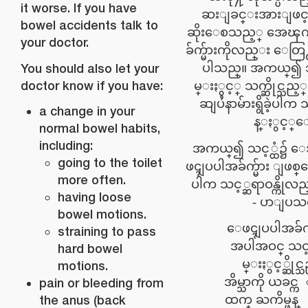
it worse. If you have
ဆးျခင္းအားျဖင့္ 
bowel accidents talk to
ဆိုးေစသည့္ အေၾ
your doctor.
ခ်က္မ်ားကိုလည္း ေတြ
You should also let your
ပါသည္။ အကယ္၍ သ
doctor know if you have:
မ္းႏွင့္ သက္ဆိုင္သည့
ဆျပႆနာမ်ားရွိခဲ့ပါက
a change in your
န္ႏွင့္
normal bowel habits,
including:
အကယ္၍ သင့္ထံ၌ 
going to the toilet
ဖၚျပပါအခ်က္မ်ား ျဖစ္
more often.
ပါက သင့္ဆရာဝန္ကို
having loose
ပာျပသင့
bowel motions.
ေဖၚျပပါအခ်က္မ
straining to pass
အပါအဝင္ သင
hard bowel
မ္းႏွင့္ဆိုင္
motions.
အိမ္သာကို ယခင္က
pain or bleeding from
the anus (back
ထက္ ႀကိမ္ဖန္