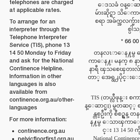
telephones are charged
ေဒသခံ ဝန္ေဆာင
at applicable rates.
မ်ားဆိုင္ရာ သိေက
စရာ အခ်က္အလက္မ်ာ
To arrange for an
interpreter through the
စ္ပါ
Telephone Interpreter
Service (TIS), phone 13
14 50 Monday to Friday
(တနလၤာေန႔မွ
and ask for the National
ကာေန႔၊ မနက္ ၈ နာရ
Continence Helpline.
နာရီ ၾသစေၾတးလ်ားႏ
Information in other
တာ္ အေရွ႕ပိုင္း
languages is also
available from
TIS (တယ္လီဖုန္း စက
continence.org.au/other-
န္ေဆာင္မႈ) မွတဆင့္
languages
န္တစ္ဦးကို စီစဥ္ရန
For more information:
န႔မွ ေသာၾကာေ
င္း 13 14 50 ကိ
continence.org.au
National Continence
pelvicfloorfirst.org.au