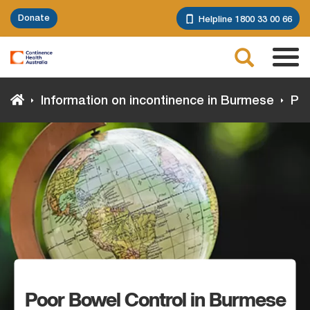
Skip
Donate
Helpline 1800 33 00 66
to
main
Search
content
Tog
navi
Information on incontinence in Burmese
Poo
Poor Bowel Control in Burmese