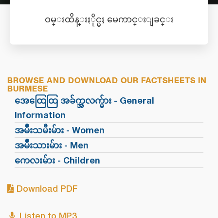
ဝမ္းထိန္းႏိုင္မႈ မေကာင္းျခင္း
BROWSE AND DOWNLOAD OUR FACTSHEETS IN
BURMESE
အေထြေထြ အခ်က္အလက္မ်ား - General
Information
အမ်ဳိးသမီးမ်ား - Women
အမ်ဳိးသားမ်ား - Men
ကေလးမ်ား - Children
Download PDF
Listen to MP3