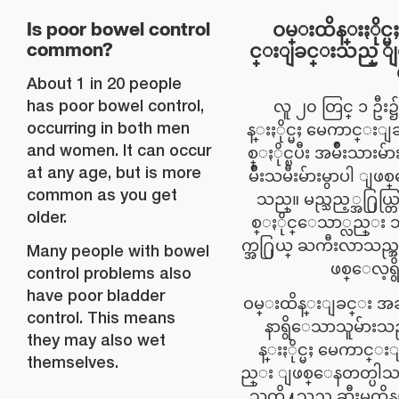
ဝမ္းထိန္းႏိုင္
Is poor bowel control
င္းျခင္းသည္ ျဖစ
common?
About 1 in 20 people
has poor bowel control,
လူ ၂၀ တြင္ ၁ ဦး
occurring in both men
န္းႏိုင္မႈ မေကာင္း
and women. It can occur
စ္ႏိုင္ၿပီး အမ်ိဳးသားမ်
at any age, but is more
မ်ိဳးသမီးမ်ားမွာပါ ျဖစ
common as you get
သည္။ မည္သည့္အ႐ြယ္တြ
older.
စ္ႏိုင္ေသာ္လည္း
က္အ႐ြယ္ ႀကီးလာသည္အမွ
Many people with bowel
ဖစ္ေလ့ရွ
control problems also
have poor bladder
ဝမ္းထိန္းျခင္း အခက
control. This means
နာရွိေသာသူမ်ားသည
they may also wet
န္းႏိုင္မႈ မေကာင
themselves.
ည္း ျဖစ္ေနတတ္ပါသည
သူတို႔သည္ ဆီးမထိန္း