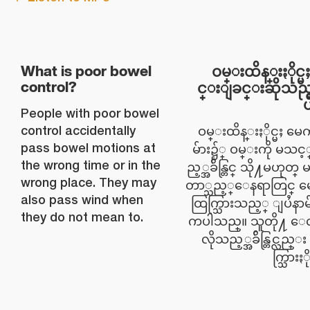
ဝမ္းထိန္းႏိုင္
What is poor bowel
င္းျခင္းဆိုသည္
control?
People with poor bowel
control accidentally
ဝမ္းထိန္းႏိုင္မႈ မ
pass bowel motions at
မ်ား၌္ ဝမ္းကို မသင
the wrong time or in the
ည့္အခ်ိန္တြင္ သို႔မဟု
wrong place. They may
တာ္သည့္ေနရာတြင္ 
also pass wind when
ထြက္သြားသည့္ ျပႆနာမ်ား 
they do not mean to.
ကပါသည္။ သူတို႔ 
လိုသည့္အခ်ိန္တြင္လ
က္သြားႏ