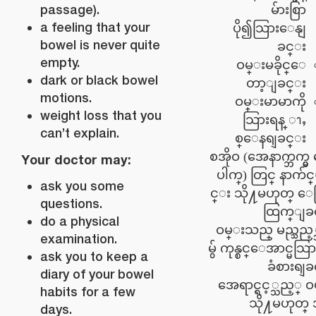
passage).
မ်ားစြာ
a feeling that your
ပို၍သြားေနျ
bowel is never quite
ခင္း
empty.
ဝမ္းမခိုင္ေ
dark or black bowel
တာ့ျခင္း
motions.
ဝမ္းမာမာကို
weight loss that you
သြားရန္ ၫႇ
can’t explain.
စ္ေနရျခင္း
စအိုဝ (အေနာက္ဘက္မ
Your doctor may:
ပါက္) တြင္ နာက်င
ask you some
င္း သို႔မဟုတ္ ေ
questions.
ထြက္ျခ
do a physical
ဝမ္းသည္ မည္သည့္
examination.
မွ် ကုန္စင္ေအာင္မသြ
ask you to keep a
ခံစားရျ
diary of your bowel
အေရာင္ရင့္သည့္ ဝ
habits for a few
သို႔မဟုတ္
days.