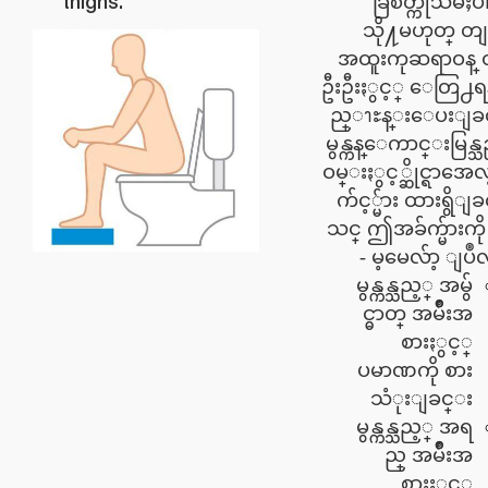
thighs.
ခြဲစိတ္ကုသမႈပ
သို႔မဟုတ္ တျ
အထူးကုဆရာဝန္ 
ဦးဦးႏွင့္ ေတြ႕ရန
ည္ၫႊန္းေပးျခ
မွန္ကန္ေကာင္းမြန္
ဝမ္းႏွင့္ဆိုင္ရာအ
က်င့္မ်ား ထားရွိျ
သင္ ဤအခ်က္မ်ားကို
မ့မေလ်ာ့ ျပဳလုပ္
မွန္ကန္သည့္ အမွ်
င္ဓာတ္ အမ်ိဳးအ
စားႏွင့္
ပမာဏကို စား
သံုးျခင္း
မွန္ကန္သည့္ အရ
ည္ အမ်ိဳးအ
စားႏွင့္