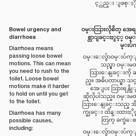
င့္လည္း ျဖစ္ႏို
Bowel urgency and
ဝမ္းသြားလိုစိတ္ အေ
diarrhoea
စ္လာျခင္းႏွင့္ ဝမ
မ္းပ်
Diarrhoea means
passing loose bowel
ဝမ္းေလွ်ာဝမ္းပ်က္ျ
motions. This can mean
သည္မွာ ဝမ္းမထိန
you need to rush to the
သြားေနျခင္းကို ဆ
toilet. Loose bowel
ည္။ အဓိပၸာယ္မွာ သင္ 
motions make it harder
အေျပး သြားရန္လို
to hold on until you get
ဆိုလိုပါသည္။ ဝမ္းမထိန
to the toilet.
သြားေနျခင္းသည္ အိမ
က္မျခင္း ထိန္းထားႏိုင္
Diarrhoea has many
တြက္ ခက္ခဲေ
possible causes,
including:
ဝမ္းေလွ်ာဝမ္းပ်က