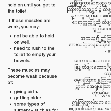
ဤႂကြက္သားမ်ားသည္ 
hold on until you get to
သြားလိုသည့္အခါ၌ ထိ
the toilet.
န္ အကူအညီေပးၿပီး အ
If these muscles are
ေရာက္သည့္အထိ ထိန
weak, you may:
ကူညီေပး
not be able to hold
အကယ္၍ ဤႂကြက္
on well.
အားေပ်ာ့ေနၿပီဆိုပ
need to rush to the
အ
toilet to empty your
bowels.
ေကာင္းေကာင္
န္မြန္ ထိန္းမထားႏိ
These muscles may
တာ့
become weak because
ဝမ္းသြားရန္အတြက္
of:
မ္သာကို အေျပးသြာ
giving birth.
လိုအပ္လိမ့္
getting older.
ဤႂကြက္သားမ်ားက
some types of
ဖၚျပပါအခ်က္မ်ားေၾ
surgery – such as for