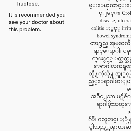
fructose.
မ္းေၾကာင္းေ
င္ျခင္း၊ Cro
It is recommended you
disease, ulcera
see your doctor about
colitis ႏွင့္ irrit
this problem.
bowel syndrom
တာ႐ွည္ အူမႀက
ရာင္ေရာဂါ၊ ဝမ္
က္ႏွင့္ ပတ္သက္သ
ေရာဂါလကၡဏ
တို႔ကဲ့သို႔ အူႏွင့္ဆိ
ည့္ေရာဂါမ်ားျဖ
ခ
အခ်ိဳ႕ေသာ ပဋိဇီ
ရာဂါပိုးသတ္
<
ဂ်ံဳ၊ ဂလူတင္၊ ႏိ
င္ပါသည့္သၾကားဓာ