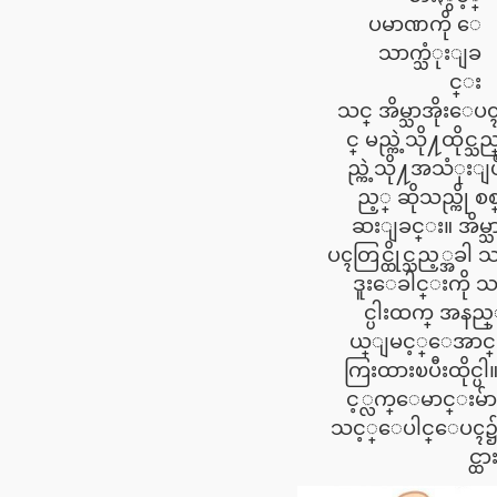
ပမာဏကို ေ
သာက္သံုးျခ
င္း
သင္ အိမ္သာအိုးေပ
င္ မည္ကဲ့သို႔ထိုင္သည
ည္ကဲ့သို႔အသံုးျ
ည့္ ဆိုသည္ကို 
ဆးျခင္း။ အိမ္
ပၚတြင္ထိုင္သည့္အခါ 
ဒူးေခါင္းကို သင
င္ပါးထက္ အနည
ယ္ျမင့္ေအာင
ကြးထားၿပီးထိုင္ပ
င့္လက္ေမာင္းမ်ာ
သင့္ေပါင္ေပၚ
င္ထာ