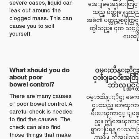
severe cases, liquid can
အေျခအေနမ်ားတြင္ အ
leak out around the
သည္ ပိတ္ဆို႔ေနသည့
clogged mass. This can
အခဲ၏ ပတ္လည္တစ္ဝိုက္တြင္ 
cause you to soil
တ္ပါသည္။ ၎က သင့္
yourself.
ပေစႏို
ဝမ္းထိန္းႏိုင္
What should you do
င္းျခင္းအတြ
about poor
bowel control?
ဘာလုပ္သင့
There are many causes
ဝမ္းထိန္းႏိုင္မႈ မ
of poor bowel control. A
င္းသည္ အေၾကာင္
careful check is needed
မ်ိဳးေၾကာင့္ ျဖစ္
to find the causes. The
ည္။ ဤအေၾကာင္း
check can also find
ရွာေဖြရန္ ေသခ်ာစ
those things that make
ဆးဖို႔ လိုအပ္ပါသ