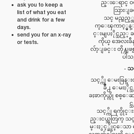
ည္းေရာင္ ဝ
ask you to keep a
သြားျခ
list of what you eat
သင္ မည္သည့္
and drink for a few
က္ေၾကာင့္မွန္း
days.
င္းမျပႏိုင္သည့္ 
send you for an x-ray
ကိုယ္ အေလးခ်ိ
or tests.
လ်ာ့ျခင္း တို႔ျဖ
ပါသ
သင့
သင့္ကို ေမးခြန္း
ခ်ိဳ႕ ေမးႏိုင္
ခႏၶာကိုယ္ကို စစ္ေဆ
င္
သင့္ကို ရက္ပိုင
ည္းငယ္အတြက္ သင
မ္းႏွင့္ဆိုင္ေသာ