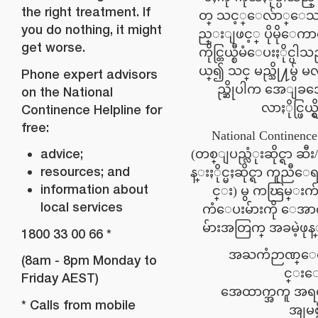
the right treatment. If
တ္ သင့္ေလ်ာ္ေသ
you do nothing, it might
ည္းျဖင့္ ပိုမိုေကာင္
get worse.
ကိုင္တြယ္စီမံေပးႏိုင္
ယ္၍ သင္ မည္သို႔မွ် မ
Phone expert advisors
ည္ဆိုပါက အေျခအေန
on the National
လာႏိုင္ဖြယ
Continence Helpline for
free:
National Continence
advice;
(တစ္ျပည္လံုးဆိုင္ရာ ဆီ
resources; and
န္းႏိုင္မႈဆိုင္ရာ ကူညီေရ
information about
င္း) မွ ကၽြမ္းက
local services
ကံေပးမ်ားကို ေအာက
မ်ားအတြက္ အခမဲ့ဖုန
1800 33 00 66 *
အႀကံဉာဏ္ေ
(8am - 8pm Monday to
င္းေ
Friday AEST)
အေထာက္အကူ အရ
* Calls from mobile
အျမစ္မ