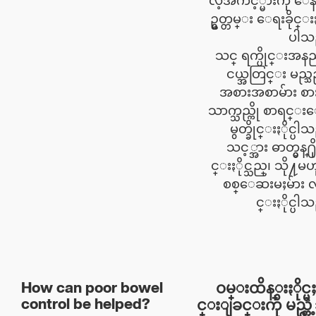
လ့အက်င့္မ်ားကို ေ
ဥ္မွတ္တမ္း ေရးခိုင္းႏ
ပါသ
သင္ ရက္ပိုင္းအန
ငယ္အတြင္း မည္သ
အစားအစာမ်ား စ
သာက္သည္ကို စာရင္း
မွတ္ခိုင္းႏိုင္ပါ
သင့္အား ဓာတ္မွန္႐ို
င္းႏိုင္သည္၊ သို႔မ
စစ္ေဆးမႈမ်ား လုပ
င္းႏိုင္ပါ
ဝမ္းထိန္းႏိုင္
How can poor bowel
င္းျခင္းကို မည္ကဲ
control be helped?