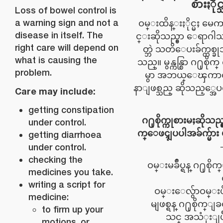
စားႏို
Loss of bowel control is
a warning sign and not a
ဝမ္းထိန္းႏိုင္မႈ မ
disease in itself. The
င္းဆိုသည္မွာ ေရာဂါသ
right care will depend on
တ္ဘဲ သတိေပးခ်က္တစ္ခ
what is causing the
သည္။ မွန္ကန္စြာ ဂ႐ုစိုက
problem.
မွာ အဘယ္ေၾကာင့
နာျဖစ္သည္ ဆိုသည့္အေ
Care may include:
getting constipation
ဂ႐ုစိုက္ကုစားမႈဆိုသ
under control.
က္ေဖၚျပပါအခ်က္မ်ား 
getting diarrhoea
under control.
checking the
ဝမ္းမခ်ဳပ္ရန္ ဂ႐ုစို
medicines you take.
writing a script for
ဝမ္းေလွ်ာဝမ္းပ
medicine:
မျဖစ္ရန္ ဂ႐ုစိုက္ျ
to firm up your
သင္ အသံုးျ
motions, or