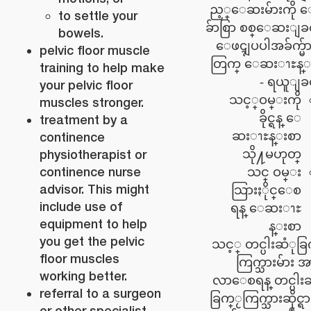
ည့္ေဆးမ်ားကို
to settle your
ခ်ာစြာ စစ္ေဆးျခ
bowels.
ေဖၚျပပါအခ်က္မ်
pelvic floor muscle
တြက္ ေဆးၫႊန္
training to help make
ရယူျခင္
your pelvic floor
သင့္ဝမ္းကို
muscles stronger.
ခိုင္ရန္ ေ
treatment by a
ဆးၫႊန္းစာ
continence
physiotherapist or
သို႔မဟုတ္
continence nurse
သင္ ဝမ္း
advisor. This might
သြားႏိုင္ေစ
include use of
ရန္ ေဆးၫႊ
equipment to help
န္းစာ
you get the pelvic
သင့္ တင္ပါးဆံုခြ
floor muscles
ကြက္သားမ်ား အာ
working better.
လာေစရန္ တင္ပါးဆ
referral to a surgeon
ခြက္ႂကြက္သားဆိုင္
or other specialist