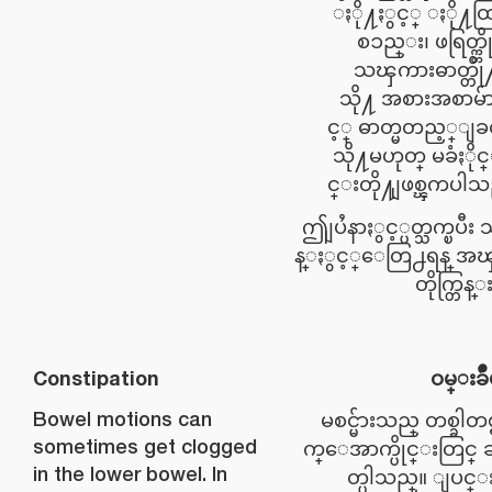
ႏို႔ႏွင့္ ႏို႔ထြ
စၥည္း၊ ဖရြတ္က္တိ
သၾကားဓာတ္တို႔
သို႔ အစားအစာမ်ာ
င့္ ဓာတ္မတည့္ျခ
သို႔မဟုတ္ မခံႏို
င္းတို႔ျဖစ္ၾကပါသ
ဤျပႆနာႏွင့္ပတ္သက္ၿပီး
န္ႏွင့္ေတြ႕ရန္ အ
တိုက္တြန
Constipation
ဝမ္းခ်
Bowel motions can
မစင္မ်ားသည္ တစ္ခါတစ္ရ
sometimes get clogged
က္ေအာက္ပိုင္းတြင္ 
in the lower bowel. In
တ္ပါသည္။ ျပင္း