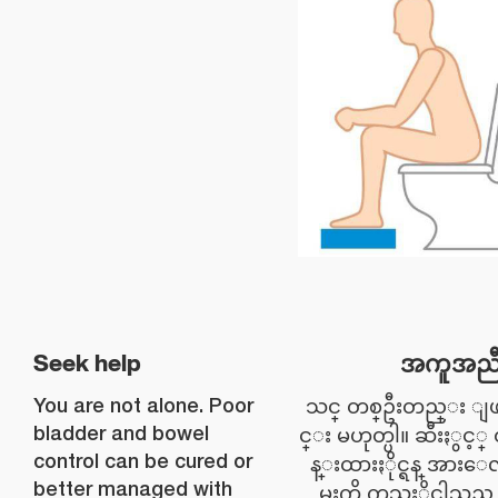
အကူအညီ
Seek help
You are not alone. Poor
သင္ တစ္ဦးတည္း ျ
bladder and bowel
င္း မဟုတ္ပါ။ ဆီးႏွင့္ ဝမ
control can be cured or
န္းထားႏိုင္ရန္ အားေ
better managed with
မႈကို ကုသႏိုင္ပါသည္