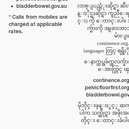
(တစ္ျပည္လံုးဆိုင္ရာ ဆီ
bladderbowel.gov.au
န္းႏိုင္မႈဆိုင္ရာ ကူညီေရ
* Calls from mobiles are
င္း) ကို ေတာင္းပါ။
charged at applicable
က္မ်ားကို အျခား
rates.
မ်ားျ
continence.org.
languages တြင္ ရရွိႏိ
ေနာက္ထပ္အခ်က္အလက္မ
ေအာက္တြင္ ၾ
continence.org
pelvicfloorfirst.or
bladderbowel.gov
* မိုဘိုင္းဖုန္းႏွင့္
ပါက သက္ဆိုင္ရာ အဖိုး
တိုင္း ေတာင္းခံပါလ