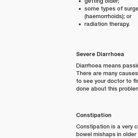
getting older;
some types of surger
(haemorrhoids); or
radiation therapy.
Severe Diarrhoea
Diarrhoea means passi
There are many causes 
to see your doctor to f
done about this proble
Constipation
Constipation is a very
bowel mishaps in older