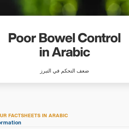
search
result.
Touch
device
users
Poor Bowel Control
can
use
in Arabic
touch
and
swipe
ضعف التحكم في التبرز
gestures
R FACTSHEETS IN ARABIC
l Information