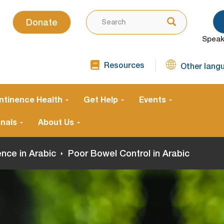
SEARCH
Use
Search
Donate
the
Speak
up
and
Resources
down
Other lang
TOP
arrows
NAVIGATION
SECOND
to
ntinence Health
Get Help
Events
select
a
onals
About Us
result.
Press
ence in Arabic
Poor Bowel Control in Arabic
enter
to
go
to
the
selected