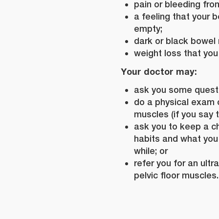
pain or bleeding fr
a feeling that your b
empty;
dark or black bowel 
weight loss that you 
Your doctor may:
ask you some quest
do a physical exam o
muscles (if you say t
ask you to keep a c
habits and what you 
while; or
refer you for an ult
pelvic floor muscles.